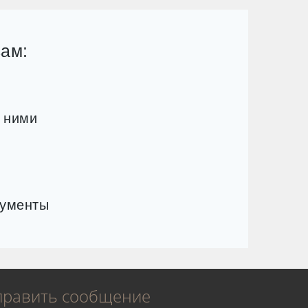
ам:
с ними
кументы
править сообщение