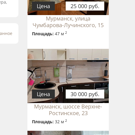
ера,
Цена
25 000 руб.
Мурманск, улица
Чумбарова-Лучинского, 15
2
ранное
Площадь:
47 м
Цена
30 000 руб.
Мурманск, шоссе Верхне-
Ростинское, 23
2
Площадь:
32 м