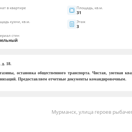
нат в квартире
Площадь, кв.м.
31
щадь кухни, кв.м.
Этаж
3
ериал стен
нельный
, д.
18.
газины,
остановка общественного транспорта.
Чистая, уютная ква
анизаций. Предоставляем отчетные документы командировочным.
Мурманск, улица героев рыбачег