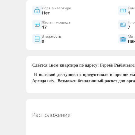
Доля в квартире
Ком
Нет
1
Жилая площадь
Пло
17
7
Этажность
Мат
9
Па
Сдается
1ком
квартир
а
по адресу: Героев Рыбачьего
В
шаговой доступности продуктовые и прочие ма
Аренда+к\у
.
Возможен безналичный расчет для орг
Расположение