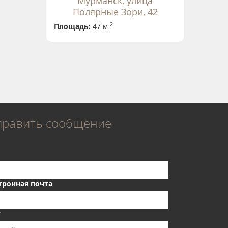
Мурманск, улица
Полярные Зори, 42
2
Площадь:
47 м
править сообщение
тронная почта
т