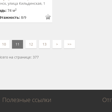
ск, улица Кильдинская, 1
2
адь:
74 м
Этажность:
8/9
10
11
12
13
>
>>
Всего на странице: 377
Полезные ссылки
От