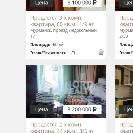
Цена
6 100 000
Це
Продается 3-х комн.
Прод
квартира, 60 кв.м., 1/9 эт
кварт
Мурманск, проезд Ледокольный,
Мурма
17
2/33
2
Площадь:
60 м
Площ
Этаж/Этажность:
1/9
Этаж/
Цена
3 200 000
Це
Продается 2-х комн.
Прод
квартира, 44 кв.м., 3/5 эт
кварт