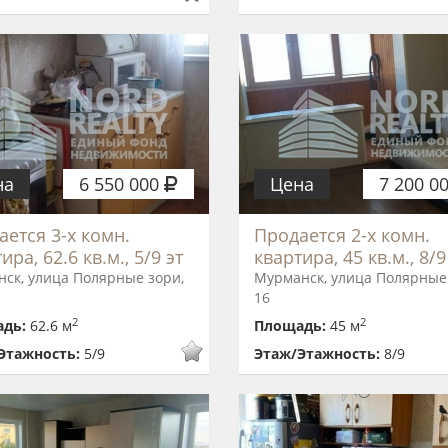
на
6 550 000
Цена
7 200 0
ается 3-х комн.
Продается 2-х комн.
ира, 62.6 кв.м., 5/9 эт
квартира, 45 кв.м., 8/9
ск, улица Полярные зори,
Мурманск, улица Полярные
16
2
2
адь:
62.6 м
Площадь:
45 м
Этажность:
5/9
Этаж/Этажность:
8/9