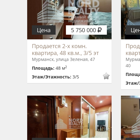
Цена
5 750 000
Це
Продается 2-х комн.
Прод
квартира, 48 кв.м., 3/5 эт
кварт
Мурманск, улица Зеленая, 47
Мурма
40
2
Площадь:
48 м
Площ
Этаж/Этажность:
3/5
Этаж/