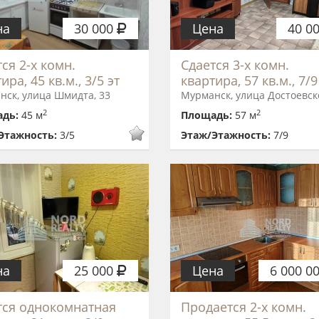
на
30 000
Цена
40 0
ся 2-х комн.
Сдается 3-х комн.
ира, 45 кв.м., 3/5 эт
квартира, 57 кв.м., 7/9
нск, улица Шмидта, 33
Мурманск, улица Достоевско
2
2
адь:
45 м
Площадь:
57 м
Этажность:
3/5
Этаж/Этажность:
7/9
на
25 000
Цена
6 000 0
тся однокомнатная
Продается 2-х комн.