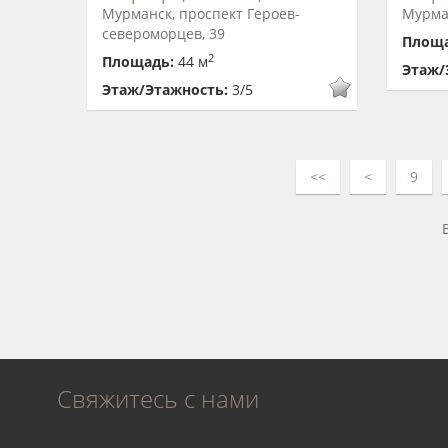
Мурманск, проспект Героев-
Мурман
североморцев, 39
Площ
2
Площадь:
44 м
Этаж/
Этаж/Этажность:
3/5
<<
<
9
Свяжитесь с нами