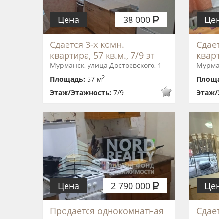
Цена
38 000
Це
Сдается 3-х комн.
Сдает
квартира, 57 кв.м., 7/9 эт
кварт
Мурманск, улица Достоевского, 1
Мурма
2
Площадь:
57 м
Площ
Этаж/Этажность:
7/9
Этаж/
Цена
2 790 000
Це
Продается однокомнатная
Сдае