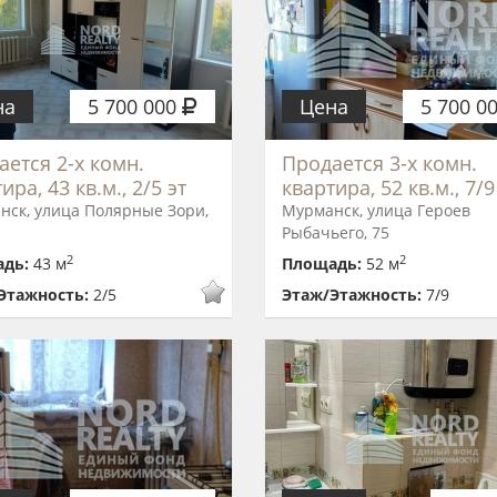
на
5 700 000
Цена
5 700 0
ается 2-х комн.
Продается 3-х комн.
ира, 43 кв.м., 2/5 эт
квартира, 52 кв.м., 7/9
нск, улица Полярные Зори,
Мурманск, улица Героев
Рыбачьего, 75
2
2
адь:
43 м
Площадь:
52 м
Этажность:
2/5
Этаж/Этажность:
7/9