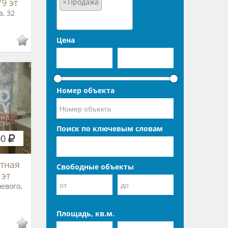
/9 эт
×
Продажа
, 32
Цена
Номер объекта
Поиск по ключевым словам
00
тная
Свободные объекты
 эт
евого,
Площадь, кв.м.