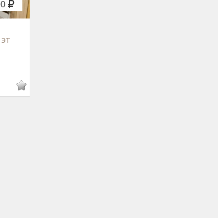
00
 эт