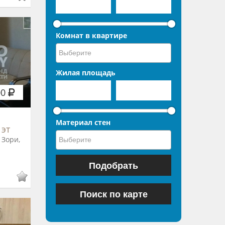
Комнат в квартире
Жилая площадь
00
Материал стен
 эт
 Зори,