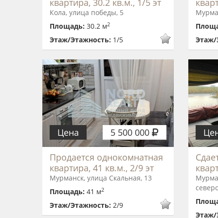
квартира, 30.2 кв.м., 1/5 эт
кварт
Кола, улица победы, 5
Мурман
2
Площадь:
30.2 м
Площ
Этаж/Этажность:
1/5
Этаж/
Цена
5 500 000
Це
Продается однокомнатная
Сдает
квартира, 41 кв.м., 2/9 эт
кварт
Мурманск, улица Скальная, 13
Мурман
север
2
Площадь:
41 м
Площ
Этаж/Этажность:
2/9
Этаж/