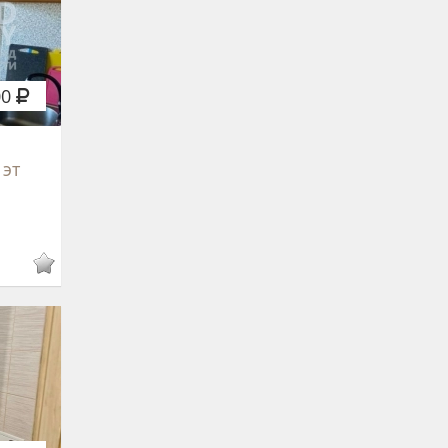
00
 эт