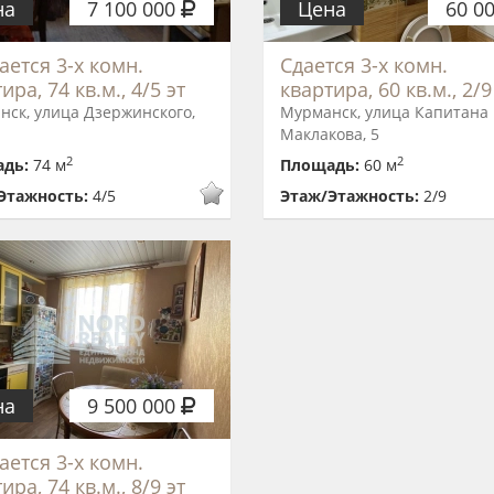
на
7 100 000
Цена
60 0
ается 3-х комн.
Сдается 3-х комн.
ира, 74 кв.м., 4/5 эт
квартира, 60 кв.м., 2/9
нск, улица Дзержинского,
Мурманск, улица Капитана
Маклакова, 5
2
2
адь:
74 м
Площадь:
60 м
Этажность:
4/5
Этаж/Этажность:
2/9
на
9 500 000
ается 3-х комн.
ира, 74 кв.м., 8/9 эт