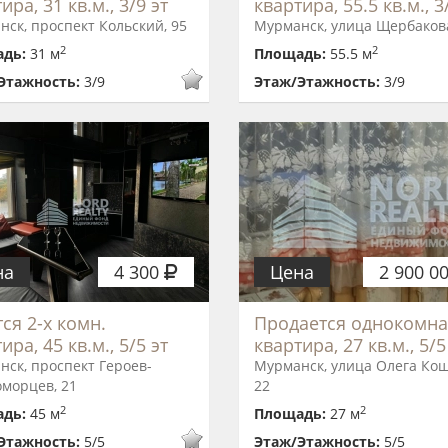
ира, 31 кв.м., 3/9 эт
квартира, 55.5 кв.м., 3
ск, проспект Кольский, 95
Мурманск, улица Щербакова
2
2
адь:
31 м
Площадь:
55.5 м
Этажность:
3/9
Этаж/Этажность:
3/9
на
4 300
Цена
2 900 0
ся 2-х комн.
Продается однокомна
ира, 45 кв.м., 5/5 эт
квартира, 27 кв.м., 5/5
ск, проспект Героев-
Мурманск, улица Олега Кош
оморцев, 21
22
2
2
адь:
45 м
Площадь:
27 м
Этажность:
5/5
Этаж/Этажность:
5/5