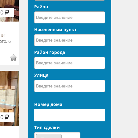
Район
00
Населенный пункт
 эт
го, 6
Район города
Улица
Номер дома
00
Тип сделки